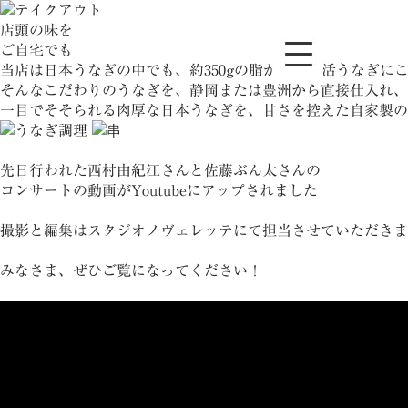
店頭の味を
ご自宅でも
当店は
日本うなぎ
の中でも、
約350gの脂が乗った活うなぎ
に
そんなこだわりのうなぎを、静岡または豊洲から直接仕入れ、
一目でそそられる肉厚な日本うなぎ
を、甘さを控えた自家製の
先日行われた西村由紀江さんと佐藤ぶん太さんの
コンサートの動画がYoutubeにアップされました
撮影と編集はスタジオノヴェレッテにて担当させていただきま
みなさま、ぜひご覧になってください！